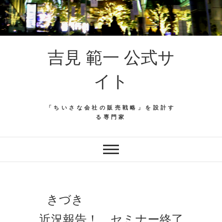
吉見 範一 公式サ
イト
「ちいさな会社の販売戦略」を設計す
る専門家
きづき
近況報告！ セミナー終了