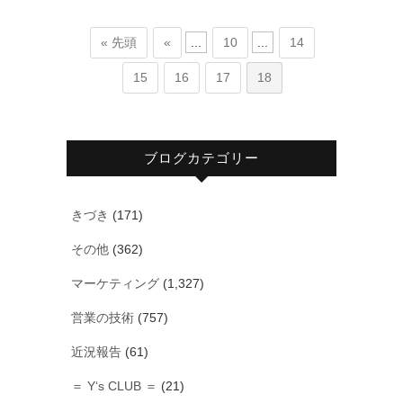
« 先頭
«
...
10
...
14
15
16
17
18
ブログカテゴリー
きづき
(171)
その他
(362)
マーケティング
(1,327)
営業の技術
(757)
近況報告
(61)
＝ Y‘s CLUB ＝
(21)