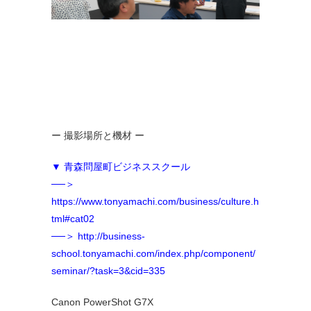
ー 撮影場所と機材 ー
▼ 青森問屋町ビジネススクール
──＞
https://www.tonyamachi.com/business/culture.h
tml#cat02
──＞
http://business-
school.tonyamachi.com/index.php/component/
seminar/?task=3&cid=335
Canon PowerShot G7X