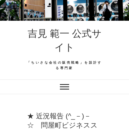
吉見 範一 公式サ
イト
「ちいさな会社の販売戦略」を設計す
る専門家
★ 近況報告 (^_－)－
☆ 問屋町ビジネスス