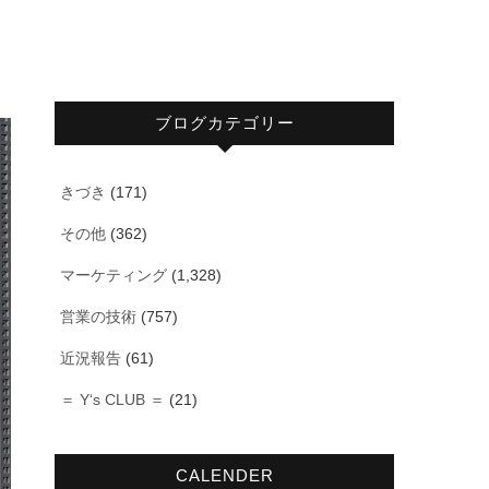
ブログカテゴリー
きづき
(171)
その他
(362)
マーケティング
(1,328)
営業の技術
(757)
近況報告
(61)
＝ Y‘s CLUB ＝
(21)
CALENDER