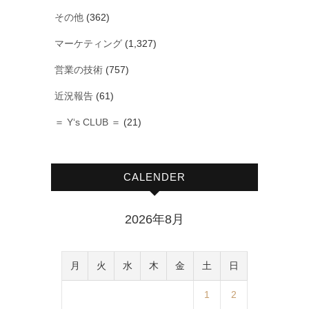
その他
(362)
マーケティング
(1,327)
営業の技術
(757)
近況報告
(61)
＝ Y‘s CLUB ＝
(21)
CALENDER
2026年8月
月
火
水
木
金
土
日
1
2