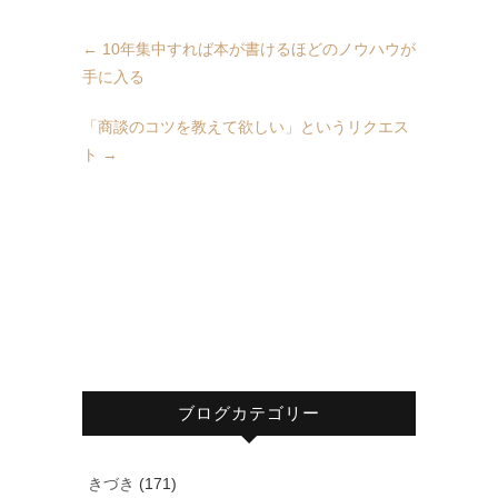
←
10年集中すれば本が書けるほどのノウハウが
手に入る
「商談のコツを教えて欲しい」というリクエス
ト
→
ブログカテゴリー
きづき
(171)