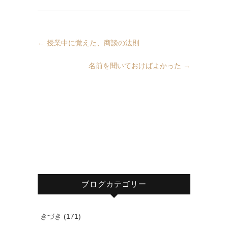
←
授業中に覚えた、商談の法則
名前を聞いておけばよかった
→
ブログカテゴリー
きづき
(171)