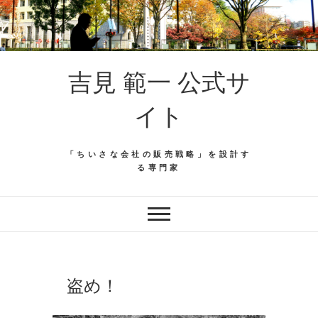
吉見 範一 公式サ
イト
「ちいさな会社の販売戦略」を設計す
る専門家
盗め！