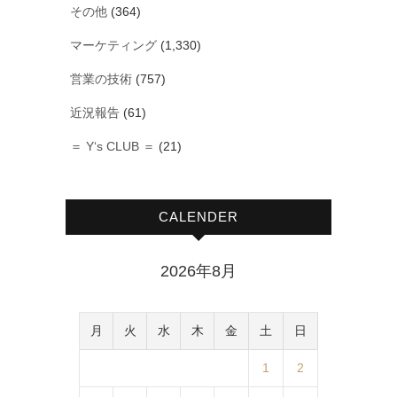
その他
(364)
マーケティング
(1,330)
営業の技術
(757)
近況報告
(61)
＝ Y‘s CLUB ＝
(21)
CALENDER
2026年8月
月
火
水
木
金
土
日
1
2