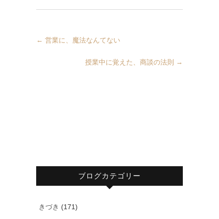
←
営業に、魔法なんてない
授業中に覚えた、商談の法則
→
ブログカテゴリー
きづき
(171)