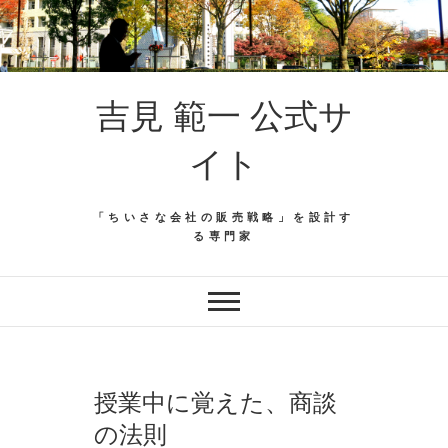
吉見 範一 公式サ
イト
「ちいさな会社の販売戦略」を設計す
る専門家
授業中に覚えた、商談
の法則