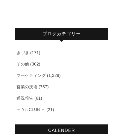
ブログカテゴリー
きづき
(171)
その他
(362)
マーケティング
(1,328)
営業の技術
(757)
近況報告
(61)
＝ Y‘s CLUB ＝
(21)
CALENDER