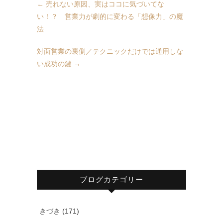
←
売れない原因、実はココに気づいてな
い！？ 営業力が劇的に変わる「想像力」の魔
法
対面営業の裏側／テクニックだけでは通用しな
い成功の鍵
→
ブログカテゴリー
きづき
(171)