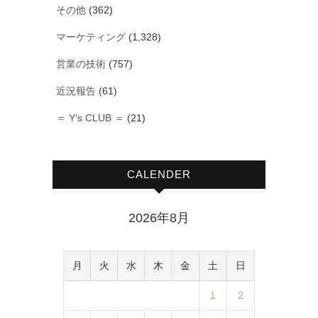
その他
(362)
マーケティング
(1,328)
営業の技術
(757)
近況報告
(61)
＝ Y‘s CLUB ＝
(21)
CALENDER
2026年8月
月
火
水
木
金
土
日
1
2