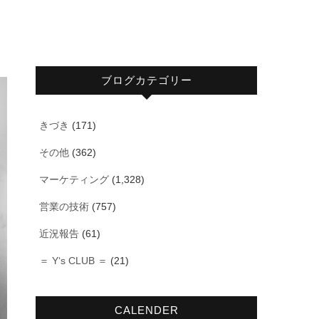
ブログカテゴリー
きづき
(171)
その他
(362)
マーケティング
(1,328)
営業の技術
(757)
近況報告
(61)
＝ Y‘s CLUB ＝
(21)
CALENDER