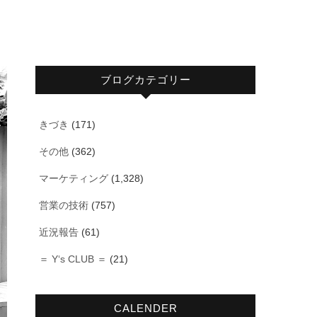
ブログカテゴリー
きづき
(171)
その他
(362)
マーケティング
(1,328)
営業の技術
(757)
近況報告
(61)
＝ Y‘s CLUB ＝
(21)
CALENDER