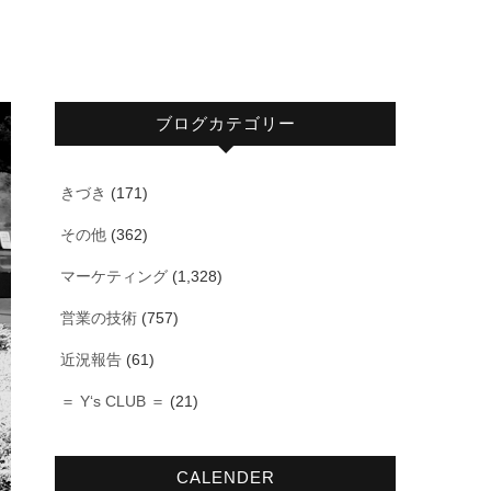
ブログカテゴリー
きづき
(171)
その他
(362)
マーケティング
(1,328)
営業の技術
(757)
近況報告
(61)
＝ Y‘s CLUB ＝
(21)
CALENDER