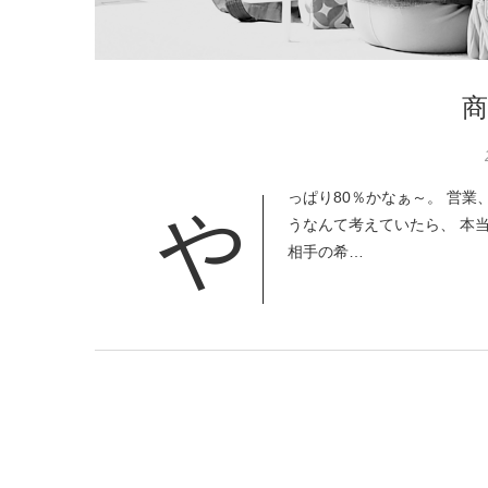
商
っぱり80％かなぁ～。 営業
や
うなんて考えていたら、 本
相手の希…