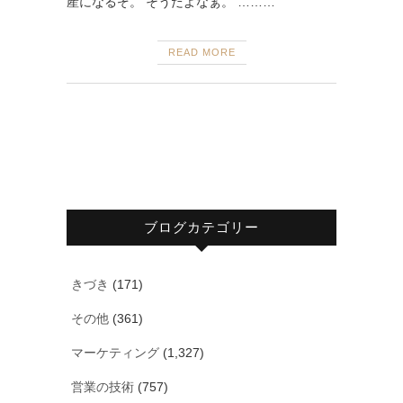
産になるぞ。 そうだよなぁ。 ………
READ MORE
ブログカテゴリー
きづき
(171)
その他
(361)
マーケティング
(1,327)
営業の技術
(757)