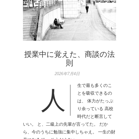
授業中に覚えた、商談の法
則
2026年7月4日
生で最も多くのこ
人
とを吸収できるの
は、 体力がたっぷ
り余っている 高校
時代だと断言して
いい。 と、二級上の先輩が言ってた。 だか
ら、今のうちに勉強に集中しちゃえ。 一生の財