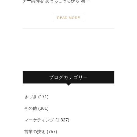
ナー講師を あっちこっちから 頼…
READ MORE
ブログカテゴリー
きづき
(171)
その他
(361)
マーケティング
(1,327)
営業の技術
(757)