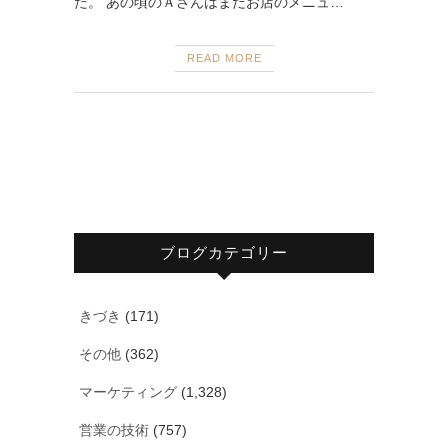
た。 あの頃のＡさんはまだお店のメニュ…
READ MORE
ブログカテゴリー
きづき
(171)
その他
(362)
マーケティング
(1,328)
営業の技術
(757)