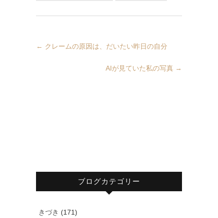
←
クレームの原因は、だいたい昨日の自分
AIが見ていた私の写真
→
ブログカテゴリー
きづき
(171)