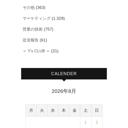
その他
(363)
マーケティング
(1,329)
営業の技術
(757)
近況報告
(61)
＝ Y‘s CLUB ＝
(21)
CALENDER
2026年8月
月
火
水
木
金
土
日
1
2