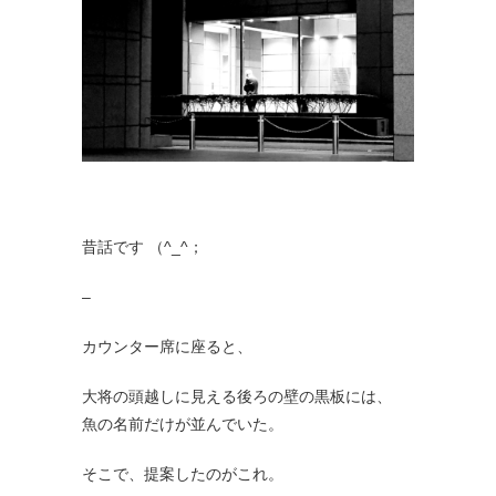
昔話です （^_^；
–
カウンター席に座ると、
大将の頭越しに見える後ろの壁の黒板には、
魚の名前だけが並んでいた。
そこで、提案したのがこれ。