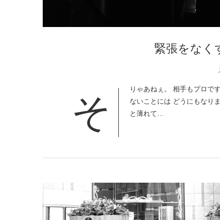
緊張をなく
りゃあねぇ。 相手もプロです
そ
ないことには どうにもなりま
と薄れて…