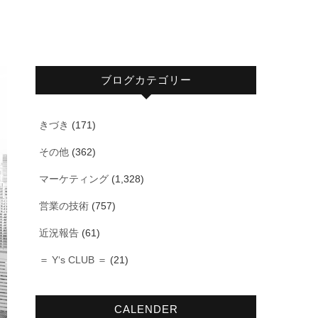
ブログカテゴリー
きづき
(171)
その他
(362)
マーケティング
(1,328)
営業の技術
(757)
近況報告
(61)
＝ Y‘s CLUB ＝
(21)
CALENDER