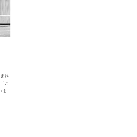
頼まれ
 「こ
いま