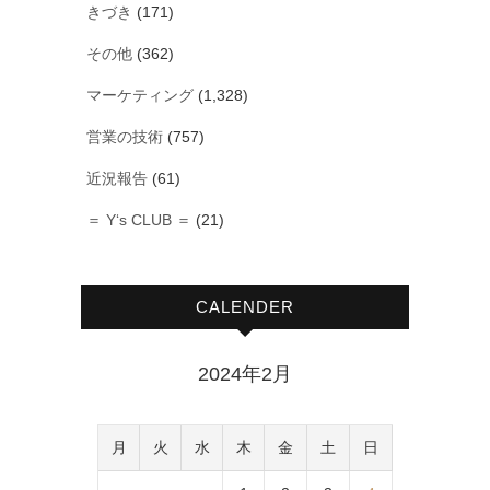
きづき
(171)
その他
(362)
マーケティング
(1,328)
営業の技術
(757)
近況報告
(61)
＝ Y‘s CLUB ＝
(21)
CALENDER
2024年2月
月
火
水
木
金
土
日