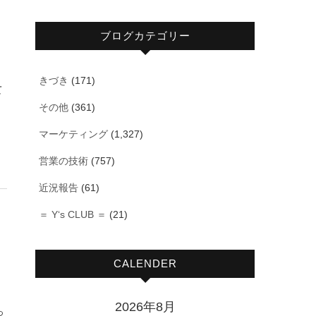
ブログカテゴリー
きづき
(171)
て
その他
(361)
マーケティング
(1,327)
営業の技術
(757)
近況報告
(61)
＝ Y‘s CLUB ＝
(21)
CALENDER
2026年8月
っ