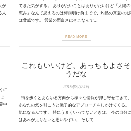
人が
てきた気がする。 ありがたいことはありがたいけど「太陽の
る人
恵み」なんて思えるのは梅雨明け前までで、灼熱の真夏の太
は脅威です。 営業の面白さはそこなんで…
READ MORE
これもいいけど、あっちもよさそ
うだな
2015年5月24日
くに
しま
街を歩くとあらゆる方向から様々な情報が押し寄せてきて
界中
あなたの気を引こうと魅了的なアプローチをしかけてくる。
気になるんです。 特にうまくいってないときは。 今の自分
はあれが足りないと思いやすい。 そして…