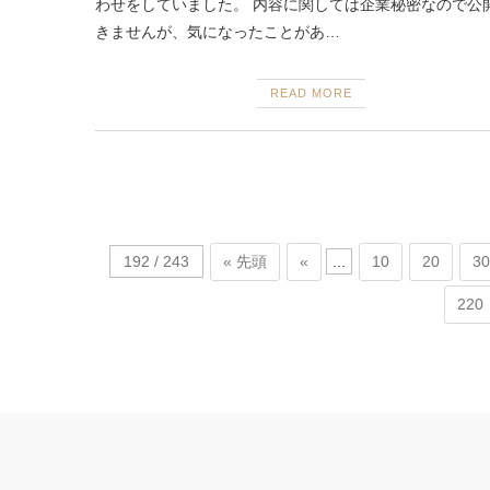
わせをしていました。 内容に関しては企業秘密なので公
きませんが、気になったことがあ…
READ MORE
192 / 243
« 先頭
«
...
10
20
30
220