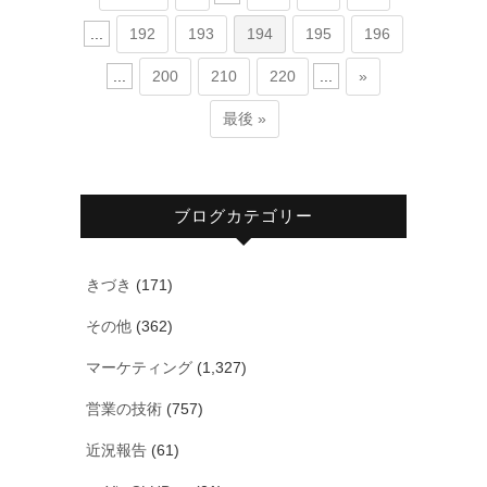
...
192
193
194
195
196
...
200
210
220
...
»
最後 »
ブログカテゴリー
きづき
(171)
その他
(362)
マーケティング
(1,327)
営業の技術
(757)
近況報告
(61)