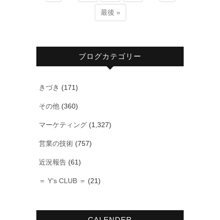
最後 »
ブログカテゴリー
きづき
(171)
その他
(360)
マーケティング
(1,327)
営業の技術
(757)
近況報告
(61)
＝ Y‘s CLUB ＝
(21)
CALENDER