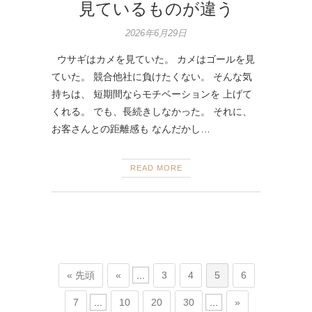
見ているものが違う
2026年6月29日
ウサギはカメを見ていた。 カメはゴールを見
ていた。 競合他社に負けたくない。 そんな気
持ちは、 短期間ならモチベーションを 上げて
くれる。 でも、長続きしなかった。 それに、
お客さんとの距離感も なんだかし…
READ MORE
« 先頭
«
...
3
4
5
6
7
...
10
20
30
...
»