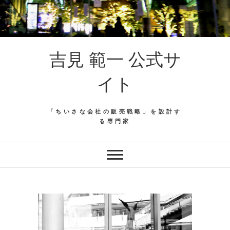
吉見 範一 公式サ
イト
「ちいさな会社の販売戦略」を設計す
る専門家